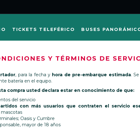
IO
TICKETS TELEFÉRICO
BUSES PANORÁMIC
NDICIONES Y TÉRMINOS DE SERVI
ortador
, para la fecha y
hora de pre-embarque estimada
. Se
nte batería en el equipo.
ésta compra usted declara estar en conocimiento de que:
ntos del servicio
rtidos con más usuarios que contraten el servicio es
y mascotas
erminales; Oasis y Cumbre
esponsable, mayor de 18 años