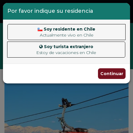
Por favor indique su residencia
0
Soy residente en Chile
Actualmente vivo en Chile
Soy turista extranjero
Estoy de vacaciones en Chile
Toggle
navigat
Continuar