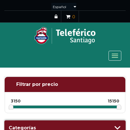
0
Toggle
navigat
Filtrar por precio
3150
15150
Categorías