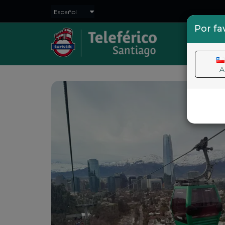
Por fa
INIC
A