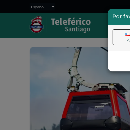
Por fa
INIC
A