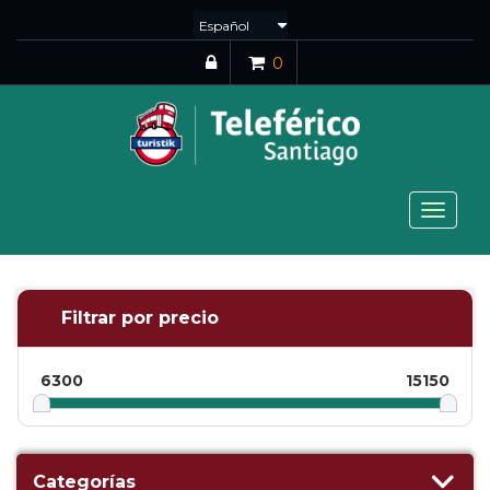
0
Toggle
navigat
Filtrar por precio
6300
15150
Categorías